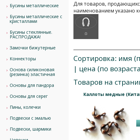
Для товаров, продающихся
Бусины металлические
наименованием указано к
Бусины металлические с
кристаллами
Бусины стеклянные.
РАСПРОДАЖА!
Замочки бижутерные
Сортировка:
имя (
Коннекторы
|
цена (по возраст
Основа силиконовая
(резинка) эластичная
Товаров на страни
Основы для пандора
Каллоты медные (Китай
Основы для серег
Пины, колечки
Подвески с эмалью
Подвески, шармики
Цепочки