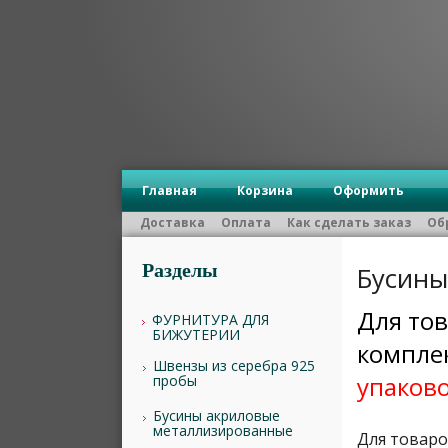
Главная
Корзина
Оформить
Доставка
Оплата
Как сделать заказ
Об
Разделы
Бусины
Для тов
ФУРНИТУРА ДЛЯ
БИЖУТЕРИИ
компле
Швензы из серебра 925
упаков
пробы
Бусины акриловые
металлизированные
Для товаро