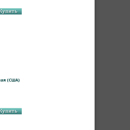
ая (США)
.