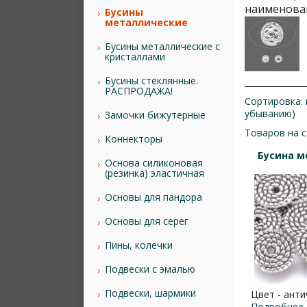
наименован
Бусины
металлические
Бусины металлические с
кристаллами
Бусины стеклянные.
РАСПРОДАЖА!
Сортировка:
убыванию)
Замочки бижутерные
Товаров на 
Коннекторы
Бусина м
Основа силиконовая
(резинка) эластичная
Основы для пандора
Основы для серег
Пины, колечки
Подвески с эмалью
Подвески, шармики
Цвет - анти
Подробнее..