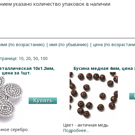
ием указано количество упаковок в наличии
имя (по возрастанию)
|
имя (по убыванию)
|
цена (по возрастан
странице:
10
,
20
,
50
,
100
еталлическая 10х1.2мм,
Бусина медная 4мм, цена 
цена за 1шт.
Цвет - античная медь.
чное серебро.
Подробнее...
.