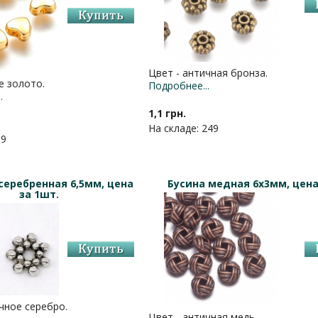
Цвет - античная бронза.
е золото.
Подробнее...
.
1,1 грн.
На складе: 249
69
серебренная 6,5мм, цена
Бусина медная 6х3мм, цена
за 1шт.
чное серебро.
Цвет - античная медь.