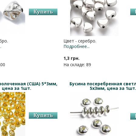
бро.
Цвет - серебро.
.
Подробнее...
1,3 грн.
200
На складе: 89
золоченная (США) 5*3мм,
Бусина посеребренная светл
цена за 1шт.
5х3мм, цена за 1шт